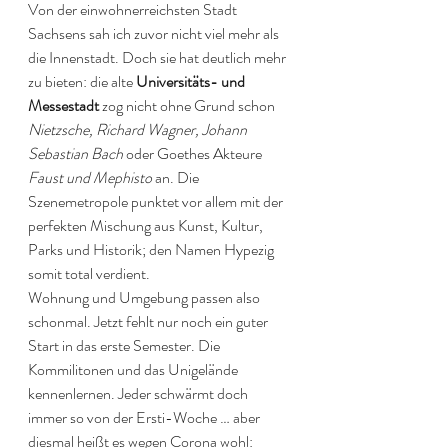
Von der einwohnerreichsten Stadt 
Sachsens sah ich zuvor nicht viel mehr als 
die Innenstadt. Doch sie hat deutlich mehr 
zu bieten: die alte 
Universitäts- und 
Messestadt
 zog nicht ohne Grund schon 
Nietzsche, Richard Wagner, Johann 
Sebastian Bach
 oder Goethes Akteure 
Faust und Mephisto
 an. Die 
Szenemetropole punktet vor allem mit der 
perfekten Mischung aus Kunst, Kultur, 
Parks und Historik; den Namen Hypezig 
somit total verdient. 
Wohnung und Umgebung passen also 
schonmal. Jetzt fehlt nur noch ein guter 
Start in das erste Semester. Die 
Kommilitonen und das Unigelände 
kennenlernen. Jeder schwärmt doch 
immer so von der Ersti-Woche … aber 
diesmal heißt es wegen Corona wohl: 