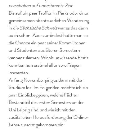
verschoben auf unbestimmte Zeit
. 
Bis auf ein paar Treffen in Parks oder einer 
gemeinsamen abenteuerlichen Wanderung 
in die 
Sächsische Schweiz
 war es das dann 
auch schon. Aber zumindest hatte man so 
die Chance ein paar seiner Kommilitonen 
und Studenten aus älteren Semestern 
kennenzulernen. Wir als unwissende Erstis 
konnten nun erstmal all unsere Fragen 
loswerden. 
Anfang November ging es dann mit den 
Studium los. Im Folgenden möchte ich ein 
paar Einblicke geben, welche Fächer 
Bestandteil des ersten Semesters an der 
Uni Leipzig sind und wie ich mit der 
zusätzlichen Herausforderung der Online-
Lehre zurecht gekommen bin: 