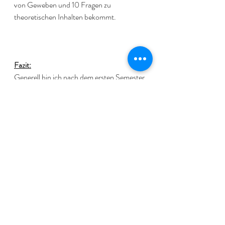
von Geweben und 10 Fragen zu 
theoretischen Inhalten bekommt. 
Fazit:
Generell bin ich nach dem ersten Semester 
immer noch total zufrieden mit meiner 
Studienwahl. Jedoch hat mich die Online-
Lehre häufig an meine Grenzen gebracht 
und ich nach mindestens acht Stunden vor 
dem Bildschirm pro Tag dann auch genug 
hatte. Der Austausch und die 
Kommunikation zu anderen Kommilitonen 
fehlte. Mir fiel es schwer einzuschätzen, 
wie ich im Vergleich zu anderen Studenten 
im Stoff stehe und das bekannte Impostor-
Syndrom (Hochstapler-Syndrom) 
machte sich bemerkbar. Die Praxis, welche 