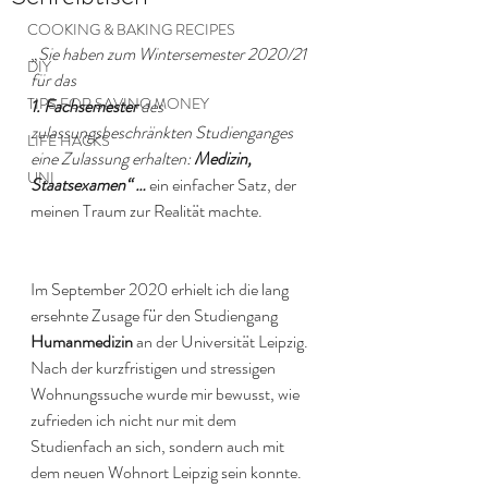
COOKING & BAKING RECIPES
„
Sie haben zum Wintersemester 2020/21 
DIY
für das 
TIPS FOR SAVING MONEY
1. Fachsemester 
des 
zulassungsbeschränkten Studienganges 
LIFE HACKS
eine Zulassung erhalten: 
Medizin, 
UNI
Staatsexamen“ … 
ein einfacher Satz, der 
meinen Traum zur Realität machte.
Im September 2020 erhielt ich die lang 
ersehnte Zusage für den Studiengang 
Humanmedizin
 an der Universität Leipzig. 
Nach der kurzfristigen und stressigen 
Wohnungssuche wurde mir bewusst, wie 
zufrieden ich nicht nur mit dem 
Studienfach an sich, sondern auch mit 
dem neuen Wohnort Leipzig sein konnte. 