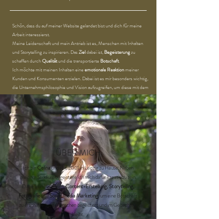
Schön, dass du auf meiner Website gelandet bist und dich für meine
Arbeit interessierst.
Meine Leidenschaft und mein Antrieb ist es, Menschen mit Inhalten
und Storytelling zu inspirieren. Das
Ziel
dabei ist,
Begeisterung
zu
schaffen durch
Qualität
und die transportierte
Botschaft
.
Ich möchte mit meinen Inhalten eine
emotionale Reaktion
meiner
Kunden und Konsumenten erzielen. Dabei ist es mir besonders wichtig,
die Unternehmsphilosophie und Vision aufzugreifen, um diese mit dem
Content zu vermitteln.
ÜBER MICH
Ich bin
Celina
und seit 2021 in Leipzig zu Hause. Neben
meinem Studium begeistere ich mich dafür kreativ zu sein.
Dabei kombiniere ich
Content-Erstellung, Storytelling,
Fotografie
und
Social Media Marketing
, um eine Botschaft
zu erschaffen, die Menschen begeistert und im Gedächtnis
bleibt.