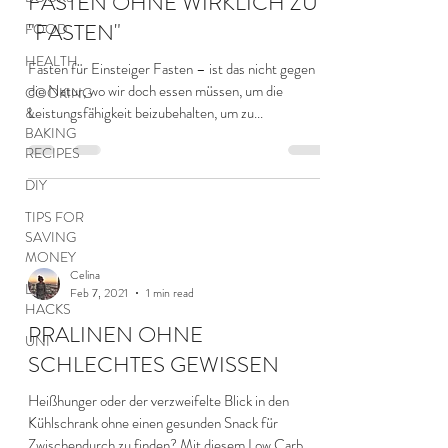
FASTEN OHNE WIRKLICH ZU
"FASTEN"
FOOD
HEALTH
Fasten für Einsteiger Fasten – ist das nicht gegen
die Natur, wo wir doch essen müssen, um die
COOKING
Leistungsfähigkeit beizubehalten, um zu...
&
BAKING
RECIPES
DIY
TIPS FOR
SAVING
MONEY
Celina
LIFE
Feb 7, 2021
1 min read
HACKS
PRALINEN OHNE
UNI
SCHLECHTES GEWISSEN
Heißhunger oder der verzweifelte Blick in den
Kühlschrank ohne einen gesunden Snack für
Zwischendurch zu finden? Mit diesem Low Carb...