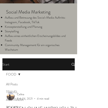
Social Media Marketing
Aufbau und Betreuung des Social-Media Auftritts:
Instagram, Facebook, TikTok
Konzepterstellung und Planung
Storytelling
Aufbau eines einheitlichen Erscheinungsbildes und
Feeds
Community Management für ein organisches
Wachstum
Start
FOOD
All Posts
TRAVEL
Celina
Feb 24, 2021
4 min read
AUSTRALIA
BOOKS