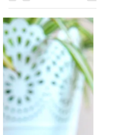
Celina
Sep 12, 2019
1 min read
SAGE CANDIES
Ingredients: 2 tbsp dried sage (0.05$) 100g sugar
(0.18$) 2 tbsp water 1 tbsp honey (0.05$) 1 tbsp
lemon juice some icing sugar price:...