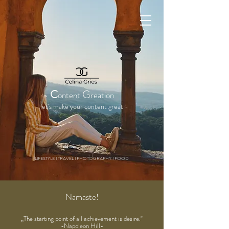
Aspire to inspire
C
G
ontent
reatio
n
- let's mak
e your content great -
LIFESTYLE I TRAVEL I PHOTOGRAPHY I FOOD
Namaste!
„The starting point of all achievement is desire."
-Napoleon Hill-