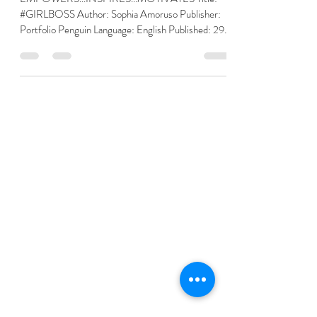
BOOK REVIEW: "#GIRLBOSS"
EMPOWERS...INSPIRES...MOTIVATES Title:
#GIRLBOSS Author: Sophia Amoruso Publisher:
Portfolio Penguin Language: English Published: 29
July...