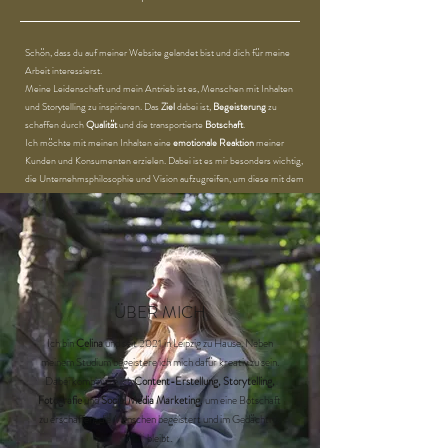
Schön, dass du auf meiner Website gelandet bist und dich für meine
Arbeit interessierst.
Meine Leidenschaft und mein Antrieb ist es, Menschen mit Inhalten
und Storytelling zu inspirieren. Das
Ziel
dabei ist,
Begeisterung
zu
schaffen durch
Qualität
und die transportierte
Botschaft
.
Ich möchte mit meinen Inhalten eine
emotionale Reaktion
meiner
Kunden und Konsumenten erzielen. Dabei ist es mir besonders wichtig,
die Unternehmsphilosophie und Vision aufzugreifen, um diese mit dem
Content zu vermitteln.
ÜBER MICH
Ich bin
Celina
und seit 2021 in Leipzig zu Hause. Neben
meinem Studium begeistere ich mich dafür kreativ zu sein.
Dabei kombiniere ich
Content-Erstellung, Storytelling,
Fotografie
und
Social Media Marketing
, um eine Botschaft
zu erschaffen, die Menschen begeistert und im Gedächtnis
bleibt.