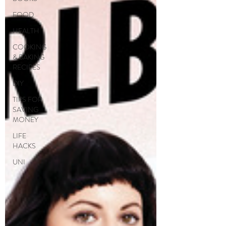
FOOD
HEALTH
COOKING
& BAKING
RECIPES
DIY
TIPS FOR
SAVING
MONEY
LIFE
HACKS
UNI