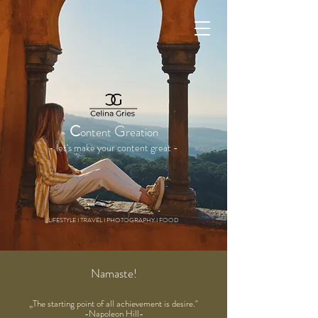
Aspire to inspire
C
G
ontent
reatio
n
- let's mak
e your content great -
LIFESTYLE I TRAVEL I PHOTOGRAPHY I FOOD
Namaste!
„The starting point of all achievement is desire."
-Napoleon Hill-